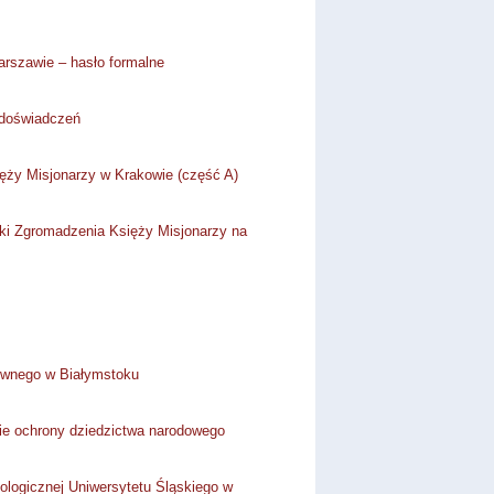
rszawie – hasło formalne
 doświadczeń
ięży Misjonarzy w Krakowie (część A)
teki Zgromadzenia Księży Misjonarzy na
hownego w Białymstoku
cie ochrony dziedzictwa narodowego
eologicznej Uniwersytetu Śląskiego w