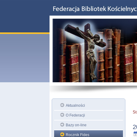
Aktualności
St
O Federacji
Bazy on-line
2
Rocznik Fides