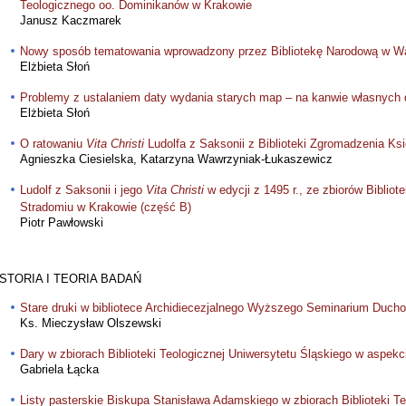
Teologicznego oo. Dominikanów w Krakowie
Janusz Kaczmarek
Nowy sposób tematowania wprowadzony przez Bibliotekę Narodową w Wa
Elżbieta Słoń
Problemy z ustalaniem daty wydania starych map – na kanwie własnych
Elżbieta Słoń
O ratowaniu
Vita Christi
Ludolfa z Saksonii z Biblioteki Zgromadzenia Ks
Agnieszka Ciesielska, Katarzyna Wawrzyniak-Łukaszewicz
Ludolf z Saksonii i jego
Vita Christi
w edycji z 1495 r., ze zbiorów Biblio
Stradomiu w Krakowie (część B)
Piotr Pawłowski
ISTORIA I TEORIA BADAŃ
Stare druki w bibliotece Archidiecezjalnego Wyższego Seminarium Duc
Ks. Mieczysław Olszewski
Dary w zbiorach Biblioteki Teologicznej Uniwersytetu Śląskiego w aspek
Gabriela Łącka
Listy pasterskie Biskupa Stanisława Adamskiego w zbiorach Biblioteki T