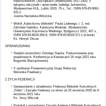
Radziszewskim i początkach Uniwersytetu 1917-1920, z
rękopisu odczytała i opracowała Jadwiga Jaźwierska,
Wydawnictwo KUL, Lublin 2020, 79 s., fot., ISBN 978-83-8061-
831-2
Joanna Nastalska-Wiśnicka
Wokół „Katechizmu biblioteki” Paula Ladewiga, t. 2, red.
Zdzisław Gębołyś, Katarzyna Wodniak, Wydawnictwo
Uniwersytetu Kazimierza Wielkiego, Bydgoszcz 2021, 407 s.,
ISBN 978-83-8018-356-8; ISBN 978-83-8018-371-1 (e-book)
Ks. Henryk Olszar
SPRAWOZDANIA
Śladami przeszłości Górnego Śląska. Podsumowanie prac
projektowych. Konferencja w Katowicach 26 maja 2021 roku
Bogumiła Warząchowska
V spotkanie Proweniencyjnej Grupy Roboczej
Weronika Pawłowicz
Z ŻYCIA FEDERACJI
Sprawozdanie z działalności Federacji Bibliotek Kościelnych
„Fides” i Zarządu Federacji za okres od 25 września 2020 do 8
września 2021 roku
Ks. Jerzy Witczak
Protokół z posiedzenia Zarządu Federacji Bibliotek Kościelnych