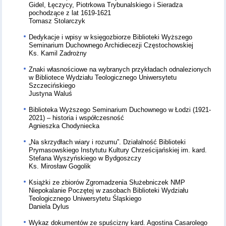
Gidel, Łęczycy, Piotrkowa Trybunalskiego i Sieradza
pochodzące z lat 1619-1621
Tomasz Stolarczyk
Dedykacje i wpisy w księgozbiorze Biblioteki Wyższego
Seminarium Duchownego Archidiecezji Częstochowskiej
Ks. Kamil Zadrożny
Znaki własnościowe na wybranych przykładach odnalezionych
w Bibliotece Wydziału Teologicznego Uniwersytetu
Szczecińskiego
Justyna Waluś
Biblioteka Wyższego Seminarium Duchownego w Łodzi (1921-
2021) – historia i współczesność
Agnieszka Chodyniecka
„Na skrzydłach wiary i rozumu”. Działalność Biblioteki
Prymasowskiego Instytutu Kultury Chrześcijańskiej im. kard.
Stefana Wyszyńskiego w Bydgoszczy
Ks. Mirosław Gogolik
Książki ze zbiorów Zgromadzenia Służebniczek NMP
Niepokalanie Poczętej w zasobach Biblioteki Wydziału
Teologicznego Uniwersytetu Śląskiego
Daniela Dylus
Wykaz dokumentów ze spuścizny kard. Agostina Casarolego