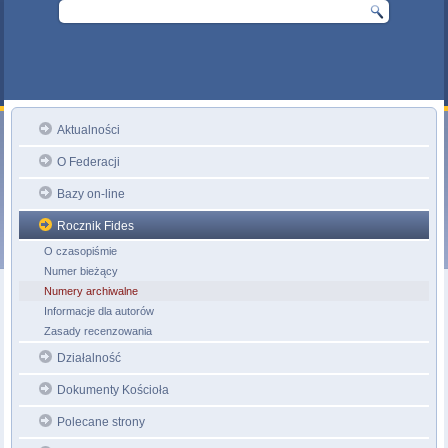
Aktualności
O Federacji
Bazy on-line
Rocznik Fides
O czasopiśmie
Numer bieżący
Numery archiwalne
Informacje dla autorów
Zasady recenzowania
Działalność
Dokumenty Kościoła
Polecane strony