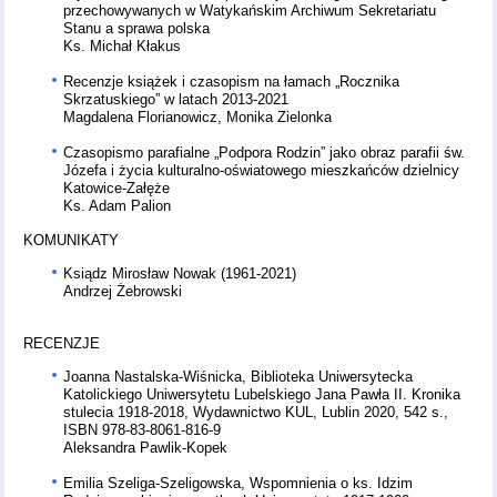
przechowywanych w Watykańskim Archiwum Sekretariatu
Stanu a sprawa polska
Ks. Michał Kłakus
Recenzje książek i czasopism na łamach „Rocznika
Skrzatuskiego” w latach 2013-2021
Magdalena Florianowicz, Monika Zielonka
Czasopismo parafialne „Podpora Rodzin” jako obraz parafii św.
Józefa i życia kulturalno-oświatowego mieszkańców dzielnicy
Katowice-Załęże
Ks. Adam Palion
KOMUNIKATY
Ksiądz Mirosław Nowak (1961-2021)
Andrzej Żebrowski
RECENZJE
Joanna Nastalska-Wiśnicka, Biblioteka Uniwersytecka
Katolickiego Uniwersytetu Lubelskiego Jana Pawła II. Kronika
stulecia 1918-2018, Wydawnictwo KUL, Lublin 2020, 542 s.,
ISBN 978-83-8061-816-9
Aleksandra Pawlik-Kopek
Emilia Szeliga-Szeligowska, Wspomnienia o ks. Idzim