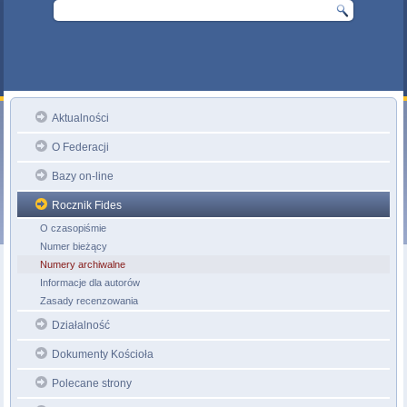
Aktualności
O Federacji
Bazy on-line
Rocznik Fides
O czasopiśmie
Numer bieżący
Numery archiwalne
Informacje dla autorów
Zasady recenzowania
Działalność
Dokumenty Kościoła
Polecane strony