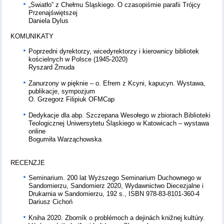
„Światło” z Chełmu Śląskiego. O czasopiśmie parafii Trójcy
Przenajświętszej
Daniela Dylus
KOMUNIKATY
Poprzedni dyrektorzy, wicedyrektorzy i kierownicy bibliotek
kościelnych w Polsce (1945-2020)
Ryszard Żmuda
Zanurzony w pięknie – o. Efrem z Kcyni, kapucyn. Wystawa,
publikacje, sympozjum
O. Grzegorz Filipiuk OFMCap
Dedykacje dla abp. Szczepana Wesołego w zbiorach Biblioteki
Teologicznej Uniwersytetu Śląskiego w Katowicach – wystawa
online
Bogumiła Warząchowska
RECENZJE
Seminarium. 200 lat Wyższego Seminarium Duchownego w
Sandomierzu, Sandomierz 2020, Wydawnictwo Diecezjalne i
Drukarnia w Sandomierzu, 192 s., ISBN 978-83-8101-360-4
Dariusz Cichoń
Kniha 2020. Zborník o problémoch a dejinách knižnej kultúry.