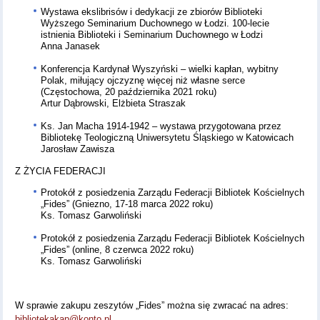
Wystawa ekslibrisów i dedykacji ze zbiorów Biblioteki
Wyższego Seminarium Duchownego w Łodzi. 100-lecie
istnienia Biblioteki i Seminarium Duchownego w Łodzi
Anna Janasek
Konferencja Kardynał Wyszyński – wielki kapłan, wybitny
Polak, miłujący ojczyznę więcej niż własne serce
(Częstochowa, 20 października 2021 roku)
Artur Dąbrowski, Elżbieta Straszak
Ks. Jan Macha 1914-1942 – wystawa przygotowana przez
Bibliotekę Teologiczną Uniwersytetu Śląskiego w Katowicach
Jarosław Zawisza
Z ŻYCIA FEDERACJI
Protokół z posiedzenia Zarządu Federacji Bibliotek Kościelnych
„Fides” (Gniezno, 17-18 marca 2022 roku)
Ks. Tomasz Garwoliński
Protokół z posiedzenia Zarządu Federacji Bibliotek Kościelnych
„Fides” (online, 8 czerwca 2022 roku)
Ks. Tomasz Garwoliński
W sprawie zakupu zeszytów „Fides” można się zwracać na adres:
bibliotekakap@konto.pl