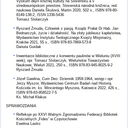
Výskum dejín knižnej kultúry na Slovensku a v
stredoeurópskom priestore, Slovenská národná knižnica, red.
naukowa Daniela Škulová, Martin 2020, 502 s., ISBN 978-80-
8149-138-2; ISSN 1336-5436
Tomasz Stolarczyk
Ryszard Żmuda, Człowiek z pasją. Ksiądz Prałat Dr Hab. Jan
Bednarczyk, życie i działalność. Na złoty jubileusz kapłaństwa,
Wydawnictwo Instytutu Teologicznego Księży Misjonarzy,
Kraków 2021, 55 s., ISBN 978-83-7869-573-8
Danuta Gurdak
Inwentarze biblioteczne z konwentu paulinów w Wieluniu (XVIII
wiek), opr. Tomasz Stolarczyk, Wieluńskie Towarzystwo
Naukowe, Wieluń 2021, 250 s., ISBN 978-83-945-8025-9-2
Ryszard Żmuda
Józef Gawlina, Cum Deo. Dziennik 1959-1964, wstęp i opr.
Jerzy Myszor, Wydawnictwo Centrum Badań nad Historią
Kościoła im. ks. Wincentego Myszora, Katowice 2022, 426 s.,
ISBN 978-83-958522-7-5
Ks. Michał Kłakus
SPRAWOZDANIA
Refleksje po XXVI Walnym Zgromadzeniu Federacji Bibliotek
Kościelnych „Fides” w Częstochowie
Ewelina Lasko