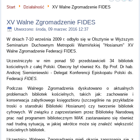
Start
Działalność
XV Walne Zgromadzenie FIDES
XV Walne Zgromadzenie FIDES
Utworzono: środa, 09 marzec 2016 12:37
W dniach 7-10 września 2009 r. odbyło się w Olsztynie w Wyższym
Seminarium Duchownym Metropolii Warmińskiej "Hosianum" XV
Walne Zgromadzenie Federacji FIDES.
Uczestniczyło w nim ponad 50 przedstawicieli 34 bibliotek
kościelnych z całej Polski. Obecny był również Ks. Bp Prof. Dr hab.
Andrzej Siemieniewski - Delegat Konferencji Episkopatu Polski ds.
Federacji
FIDES.
Podczas Walnego Zgromadzenia dyskutowano o aktualnych
problemach bibliotek kościelnych, takich jak: zachowanie i
konserwacja zabytkowego księgozbioru (szczególnie na przykładzie
troski o starodruki Biblioteki
Hosianum
) czy tworzenie bibliotek
cyfrowych. W związku z zaprzestaniem przez Bibliotekę Narodową
prac nad programem bibliotecznym MAK zastanawiano się również
nad trudną sytuacją, w jakiej wkrótce może się znaleźć większość
kościelnych bibliotek.
Uczestnicy Walnego Zgromadzenia mieli okazję zapoznania się z