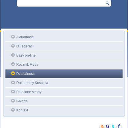
Aktualności
O Federacji
Bazy on-line
Rocznik Fides
Działalność
Dokumenty Kościoła
Polecane strony
Galeria
Kontakt